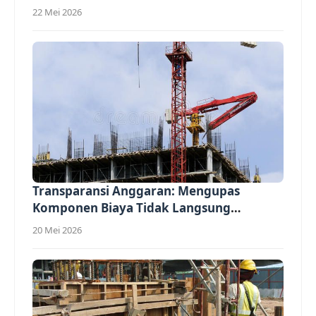
22 Mei 2026
Transparansi Anggaran: Mengupas
Komponen Biaya Tidak Langsung
(Overhead)...
20 Mei 2026