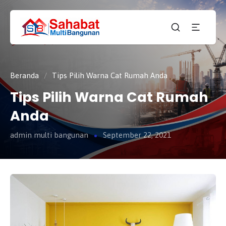
CV.
SAHABAT
Sahabat
MULTI
Pembangunan Anda
BANGUNAN
Beranda
/
Tips Pilih Warna Cat Rumah Anda
Tips Pilih Warna Cat Rumah
Anda
admin multi bangunan
September 22, 2021