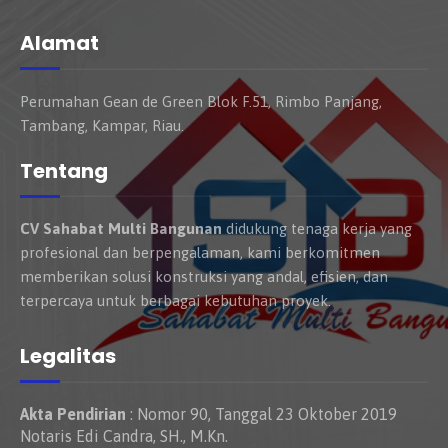
Alamat
Perumahan Gean de Green Blok F.51, Rimbo Panjang,
Tambang, Kampar, Riau.
Tentang
CV Sahabat Multi Bangunan
didukung tenaga kerja yang
profesional dan berpengalaman, kami berkomitmen
memberikan solusi konstruksi yang andal, efisien, dan
terpercaya untuk berbagai kebutuhan proyek.
Legalitas
Akta Pendirian
: Nomor 90, Tanggal 23 Oktober 2019
Notaris Edi Candra, SH., M.Kn.