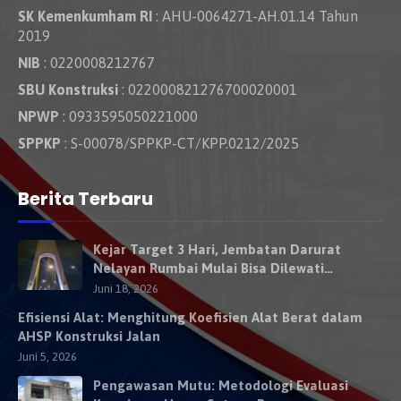
SK Kemenkumham RI
: AHU-0064271-AH.01.14 Tahun
2019
NIB
: 0220008212767
SBU Konstruksi
: 022000821276700020001
NPWP
: 0933595050221000
SPPKP
: S-00078/SPPKP-CT/KPP.0212/2025
Berita Terbaru
Kejar Target 3 Hari, Jembatan Darurat
Nelayan Rumbai Mulai Bisa Dilewati
Kendaraan Besok
Juni 18, 2026
Efisiensi Alat: Menghitung Koefisien Alat Berat dalam
AHSP Konstruksi Jalan
Juni 5, 2026
Pengawasan Mutu: Metodologi Evaluasi