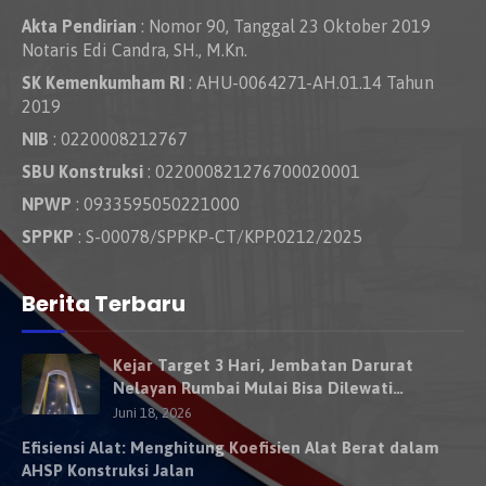
Akta Pendirian
: Nomor 90, Tanggal 23 Oktober 2019
Notaris Edi Candra, SH., M.Kn.
SK Kemenkumham RI
: AHU-0064271-AH.01.14 Tahun
2019
NIB
: 0220008212767
SBU Konstruksi
: 022000821276700020001
NPWP
: 0933595050221000
SPPKP
: S-00078/SPPKP-CT/KPP.0212/2025
Berita Terbaru
Kejar Target 3 Hari, Jembatan Darurat
Nelayan Rumbai Mulai Bisa Dilewati
Kendaraan Besok
Juni 18, 2026
Efisiensi Alat: Menghitung Koefisien Alat Berat dalam
AHSP Konstruksi Jalan