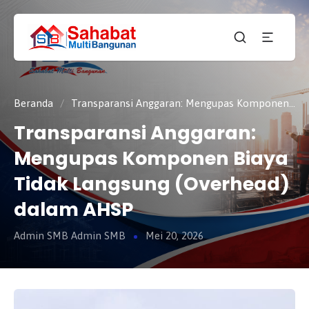
CV.
SAHABAT
Sahabat
MULTI
Pembangunan Anda
BANGUNAN
Beranda
/
Transparansi Anggaran: Mengupas Komponen Biaya Tidak Langsung (Overhead) dalam AHSP
Transparansi Anggaran:
Mengupas Komponen Biaya
Tidak Langsung (Overhead)
dalam AHSP
Admin SMB Admin SMB
Mei 20, 2026