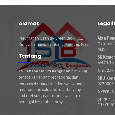
Alamat
Legali
Akta Pend
Perumahan Gean de Green Blok F.51,
Oktober 2
Rimbo Panjang, Tambang, Kampar, Riau.
M.Kn.
Tentang
SK Keme
AH.01.14
NIB
: 022
CV Sahabat Multi Bangunan
didukung
tenaga kerja yang profesional dan
SBU Kons
berpengalaman, kami berkomitmen
0220008
memberikan solusi konstruksi yang
NPWP
: 
andal, efisien, dan terpercaya untuk
SPPKP
: 
berbagai kebutuhan proyek.
CT/KPP.0