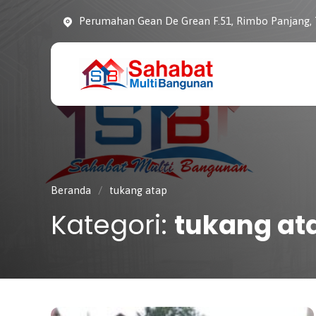
Perumahan Gean De Grean F.51, Rimbo Panjang,
CV. SAHABAT
Sahabat Pembangunan
MULTI
Anda
BANGUNAN
Beranda
/
tukang atap
Kategori:
tukang at