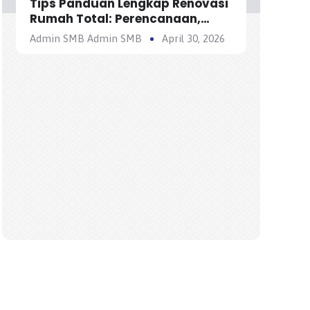
Tips Panduan Lengkap Renovasi
Rumah Total: Perencanaan,
Biaya, dan Tahapan Pengerjaan
Admin SMB Admin SMB
April 30, 2026