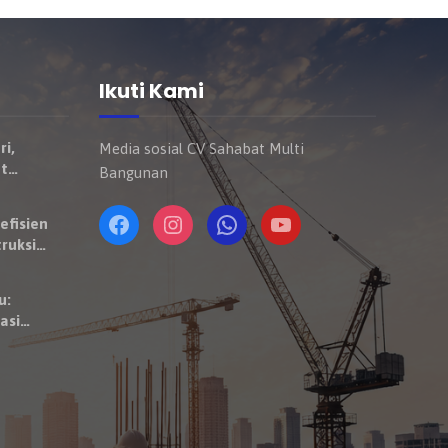
Ikuti Kami
ri,
Media sosial CV Sahabat Multi
t
Bangunan
Mulai
ndaraan
efisien
ruksi
u:
asi
 Satuan
aktor