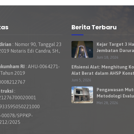
tas
Berita Terbaru
irian
: Nomor 90, Tanggal 23
Kejar Target 3 Ha
Jembatan Darura
019 Notaris Edi Candra, SH.,
Nelayan Rumbai 
Juni 18, 2026
Bisa Dilewati Ke
nkumham RI
: AHU-0064271-
Efisiensi Alat: Menghitung Ko
Besok
 Tahun 2019
Alat Berat dalam AHSP Konst
Jalan
Juni 5, 2026
0008212767
Pengawasan Mut
truksi
:
Metodologi Evalu
21276700020001
Kewajaran Harga
Mei 28, 2026
0933595050221000
Penawaran Kontr
S-00078/SPPKP-
212/2025