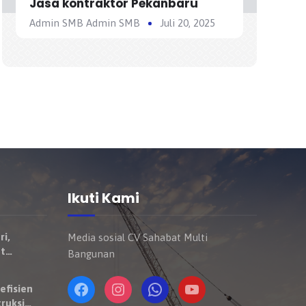
Jasa kontraktor Pekanbaru
Admin SMB Admin SMB
Juli 20, 2025
Ikuti Kami
ri,
Media sosial CV Sahabat Multi
t
Bangunan
Mulai
ndaraan
efisien
ruksi