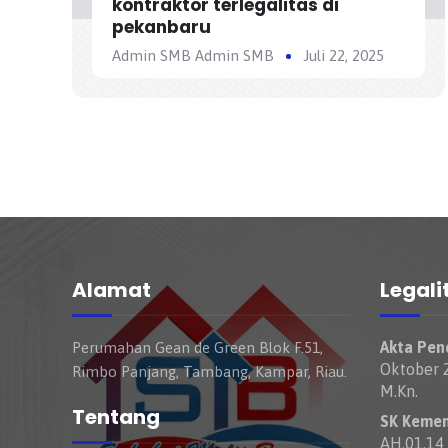
kontraktor terlegalitas di
pekanbaru
Admin SMB Admin SMB
Juli 22, 2025
Alamat
Legali
Akta Pend
Perumahan Gean de Green Blok F.51,
Oktober 2
Rimbo Panjang, Tambang, Kampar, Riau.
M.Kn.
Tentang
SK Keme
AH.01.14