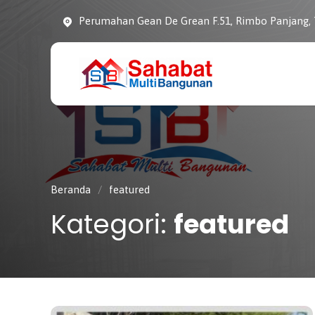
Perumahan Gean De Grean F.51, Rimbo Panjang,
CV. SAHABAT
Sahabat Pembangunan
MULTI
Anda
BANGUNAN
Beranda
/
featured
Kategori:
featured