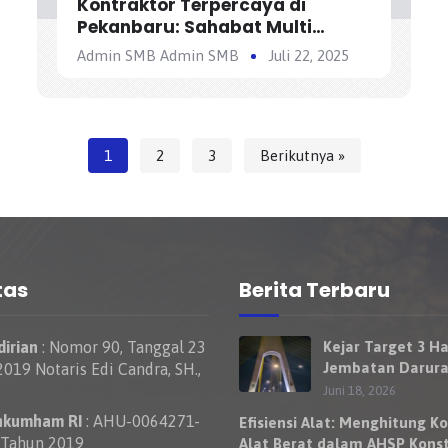
Kontraktor Terpercaya di
Pekanbaru: Sahabat Multi
Bangunan
Admin SMB Admin SMB
Juli 22, 2025
1
2
3
Berikutnya »
tas
Berita Terbaru
irian
: Nomor 90, Tanggal 23
Kejar Target 3 Ha
Jembatan Darura
019 Notaris Edi Candra, SH.,
Nelayan Rumbai 
Juni 18, 2026
Bisa Dilewati Ke
nkumham RI
: AHU-0064271-
Efisiensi Alat: Menghitung Ko
Besok
 Tahun 2019
Alat Berat dalam AHSP Konst