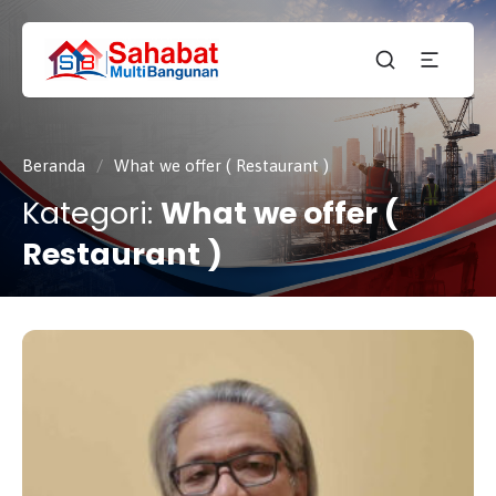
CV.
SAHABAT
Sahabat
MULTI
Pembangunan Anda
BANGUNAN
Beranda
/
What we offer ( Restaurant )
Kategori:
What we offer (
Restaurant )