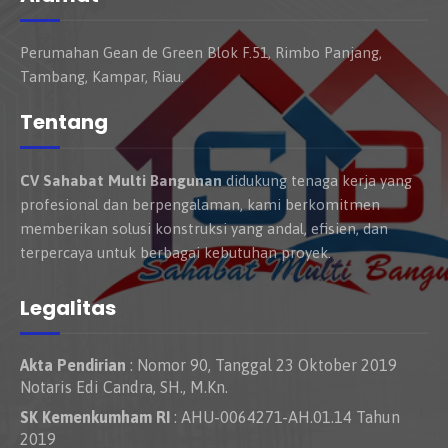
Perumahan Gean de Green Blok F.51, Rimbo Panjang,
Tambang, Kampar, Riau.
Tentang
CV Sahabat Multi Bangunan
didukung tenaga kerja yang
profesional dan berpengalaman, kami berkomitmen
memberikan solusi konstruksi yang andal, efisien, dan
terpercaya untuk berbagai kebutuhan proyek.
Legalitas
Akta Pendirian
: Nomor 90, Tanggal 23 Oktober 2019
Notaris Edi Candra, SH., M.Kn.
SK Kemenkumham RI
: AHU-0064271-AH.01.14 Tahun
2019