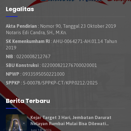
Legalitas
Akta Pendirian
: Nomor 90, Tanggal 23 Oktober 2019
Notaris Edi Candra, SH., M.Kn.
SK Kemenkumham RI
: AHU-0064271-AH.01.14 Tahun
2019
NIB
: 0220008212767
SBU Konstruksi
: 022000821276700020001
NPWP
: 0933595050221000
SPPKP
: S-00078/SPPKP-CT/KPP.0212/2025
Berita Terbaru
Kejar Target 3 Hari, Jembatan Darurat
Nelayan Rumbai Mulai Bisa Dilewati
Kendaraan Besok
Juni 18, 2026