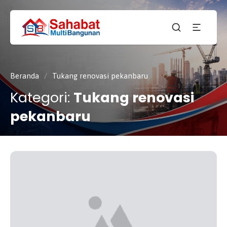
CV.
SAHABAT
Sahabat
MULTI
Pembangunan Anda
BANGUNAN
Beranda
/
Tukang renovasi pekanbaru
Kategori:
Tukang renovasi
pekanbaru