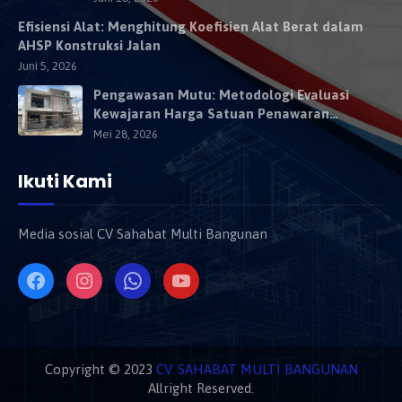
Efisiensi Alat: Menghitung Koefisien Alat Berat dalam
AHSP Konstruksi Jalan
Juni 5, 2026
Pengawasan Mutu: Metodologi Evaluasi
Kewajaran Harga Satuan Penawaran
Kontraktor
Mei 28, 2026
Ikuti Kami
Media sosial CV Sahabat Multi Bangunan
Copyright © 2023
CV. SAHABAT MULTI BANGUNAN
Allright Reserved.