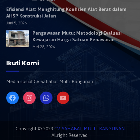
Efisiensi Alat: Menghitung Koefisien Alat Berat dalam
AHSP Konstruksi Jalan
Juni 5, 2026
Pengawasan Mutu: Metodologi Evaluasi
Kewajaran Harga Satuan Penawaran
Kontraktor
Mei 28, 2026
Ikuti Kami
Media sosial CV Sahabat Multi Bangunan
Copyright © 2023
CV. SAHABAT MULTI BANGUNAN
Allright Reserved.