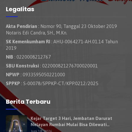
Legalitas
Akta Pendirian
: Nomor 90, Tanggal 23 Oktober 2019
Notaris Edi Candra, SH., M.Kn.
SK Kemenkumham RI
: AHU-0064271-AH.01.14 Tahun
2019
NIB
: 0220008212767
SBU Konstruksi
: 022000821276700020001
NPWP
: 0933595050221000
SPPKP
: S-00078/SPPKP-CT/KPP.0212/2025
Berita Terbaru
Kejar Target 3 Hari, Jembatan Darurat
Nelayan Rumbai Mulai Bisa Dilewati
Kendaraan Besok
Juni 18, 2026