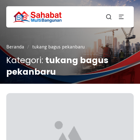
CV.
SAHABAT
Sahabat
MULTI
Pembangunan Anda
BANGUNAN
Beranda
/
tukang bagus pekanbaru
Kategori:
tukang bagus
pekanbaru